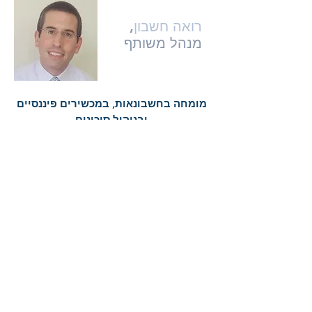
יובל גרנות
רואה חשבון
,
מנהל משותף
מומחה בחשבונאות, במכשירים פיננסיים
ובניהול סיכונים
ניסיון
מתחילת 2017, בעלים ומנהל משותף של
אוניסון יועצים.
בעשר השנים שלפני כן עבד ברשות ניירות
ערך.
בשנים הראשונות עבד במחלקת תאגידים,
במסגרתה פעל מול חברות מכלל מגזרי
התעשייה במשק.
בשנים האחרונות
עבד במחלקת השקעות, בה התמחה באופן
מקיף בפעילות במכשירים פיננסיים (סחירים
ולא סחירים) בארץ ובחו"ל. בתפקידו האחרון
שימש כראש תחום חשבונאות וניהול סיכונים.