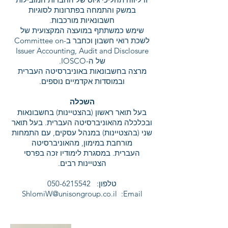
במשק והתמחה בפתרונות לסוגיות
חשבונאיות מורכבות.
שימש כמשתתף במועצה המקצועית של
לשכת רואי חשבון וכחבר ב-
Committee on
Issuer Accounting, Audit and Disclosure
של ה-IOSCO.
מרצה בחשבונאות באוניברסיטה העברית
ובמוסדות אקדמיים נוספים.
השכלה
בעל תואר ראשון (בהצטיינות) בחשבונאות
ובכלכלה מהאוניברסיטה העברית. בעל
תואר
שני (בהצטיינות) במנהל עסקים, עם התמחות
מורחבת במימון, מהאוניברסיטה
העברית.
במסגרת לימודיו זכה בפרסי
הצטיינות רבים.
טלפון:
050-6215542
ShlomiW@unisongroup.co.il
:Email