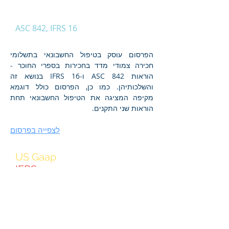
תשלומי חכירה צמודי
מדד בספרי החוכר
ASC 842, IFRS 16
הפרסום עוסק בטיפול החשבונאי בתשלומי
חכירה צמודי מדד בחכירות בספרי החוכר -
הוראות 842 ASC ו-16 IFRS בנושא זה
והשלכותיהן. כמו כן, הפרסום כולל דוגמא
מקיפה המציגה את הטיפול החשבונאי תחת
הוראות שני התקנים.
לצפייה בפרסום
US Gaap
IFRS
הפרשי שער הנובעים
מאשראי במט"ח
והאפשרות להוונם