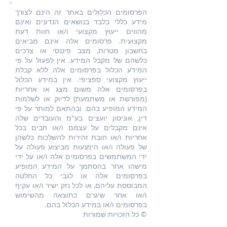
הפרסומים הכלולים באתר זה הינם לצורך
מידע כללי בלבד בנושאים הנדונים ואינם
מהווים ייעוץ מקצועי ו/או חוות דעת
מקצועית. פרסומים אלה אינם מביאים
בחשבון מטרות, מצב פיננסי או צרכים
כלשהם של מקבל המידע. אין לפעול על פי
המידע הכלול בפרסומים אלה ללא קבלת
ייעוץ מקצועי ספציפי. אין במידע הכלול
בפרסומים אלה משום מצג או אחריות
(מפורשת או משתמעת) לדיוק או לשלמות
המידע המופיע בהם. ובהתאם למותר על פי
דין, אוניסון יועצים בע"מ והעובדים שלה
אינם מקבלים על עצמם ו/או חבים בכל
אחריות ו/או חובת זהירות להשלכות כלשהן
של פעולה ו/או הימנעות מביצוע פעולה על
ידי המשתמשים בפרסומים אלה ו/או על ידי
מישהו אחר בהסתמך על המידע המופיע
בפרסומים אלה או לגבי כל החלטה
המבוססת עליהם, או לכל נזק ישיר ו/או עקיף
ו/או אחר שיגרם כתוצאה מהשימוש
בפרסומים ו/או במידע הכלול בהם.
© כל הזכויות שמורות