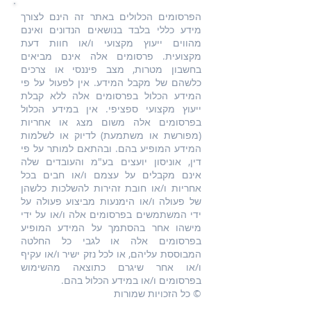
הפרסומים הכלולים באתר זה הינם לצורך
מידע כללי בלבד בנושאים הנדונים ואינם
מהווים ייעוץ מקצועי ו/או חוות דעת
מקצועית. פרסומים אלה אינם מביאים
בחשבון מטרות, מצב פיננסי או צרכים
כלשהם של מקבל המידע. אין לפעול על פי
המידע הכלול בפרסומים אלה ללא קבלת
ייעוץ מקצועי ספציפי. אין במידע הכלול
בפרסומים אלה משום מצג או אחריות
(מפורשת או משתמעת) לדיוק או לשלמות
המידע המופיע בהם. ובהתאם למותר על פי
דין, אוניסון יועצים בע"מ והעובדים שלה
אינם מקבלים על עצמם ו/או חבים בכל
אחריות ו/או חובת זהירות להשלכות כלשהן
של פעולה ו/או הימנעות מביצוע פעולה על
ידי המשתמשים בפרסומים אלה ו/או על ידי
מישהו אחר בהסתמך על המידע המופיע
בפרסומים אלה או לגבי כל החלטה
המבוססת עליהם, או לכל נזק ישיר ו/או עקיף
ו/או אחר שיגרם כתוצאה מהשימוש
בפרסומים ו/או במידע הכלול בהם.
© כל הזכויות שמורות